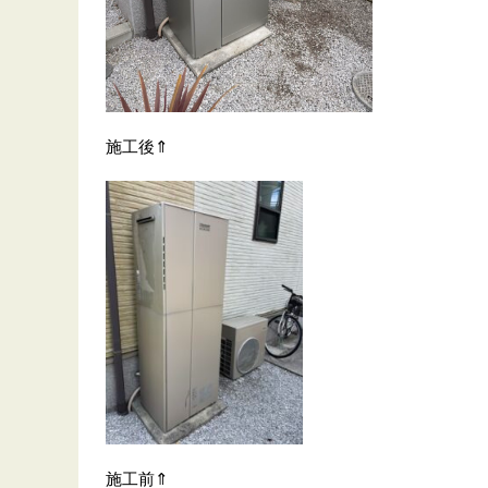
施工後⇑
施工前⇑