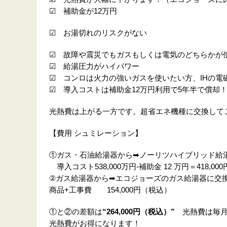
☑ 補助金が12万円
☑ お湯切れのリスクがない
☑ 故障や震災でもガスもしくは電気のどちらかが
☑ 給湯圧力がハイパワー
☑ コンロは火力の強いガスを使いたい方、IHの電
☑ 導入コストは補助金12万円利用で5年半で償却
光熱費は上がる一方です。超省エネ機種に交換して
【費用 シュミレーション】
①ガス・石油給湯器から➡ノーリツハイブリッド給湯器 
導入コスト538,000万円-補助金 12 万円＝418,00
②ガス給湯器から➡エコジョーズのガス給湯器に交換
商品+工事費 154,000円（税込）
①と②の差額は
“264,000円（税込）”
光熱費は毎月約4
光熱費がお得になります！