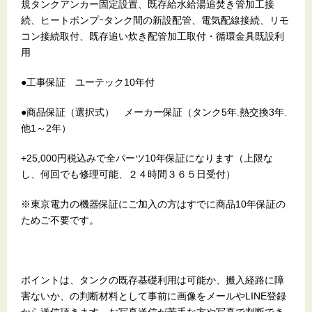
規タンクアンカー固定設置、既存給水給湯追焚き管加工接
続、ヒートポンプｰタンク間の新設配管、電気配線接続、リモ
コン接続取付、既存追い炊き配管加工取付・循環金具既設利
用
●工事保証 ユーテック10年付
●商品保証（選択式） メーカー保証（タンク5年.熱交換3年.
他1～2年）
+25,000円税込みで全パーツ10年保証になります（上限な
し、何回でも修理可能、２４時間３６５日受付）
※東京電力の機器保証にご加入の方はすでに商品10年保証の
ためご不要です。
ポイントは、タンクの既存基礎利用は可能か、搬入経路に障
害ないか、の判断材料として事前に画像をメールやLINE登録
から送信頂きます。お写真送信が苦手な方や写真で判断でき