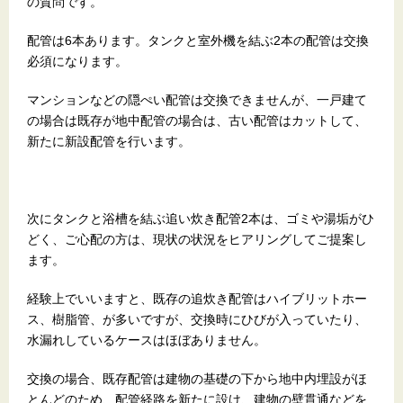
の質問です。
配管は6本あります。タンクと室外機を結ぶ2本の配管は交換
必須になります。
マンションなどの隠ぺい配管は交換できませんが、一戸建て
の場合は既存が地中配管の場合は、古い配管はカットして、
新たに新設配管を行います。
次にタンクと浴槽を結ぶ追い炊き配管2本は、ゴミや湯垢がひ
どく、ご心配の方は、現状の状況をヒアリングしてご提案し
ます。
経験上でいいますと、既存の追炊き配管はハイブリットホー
ス、樹脂管、が多いですが、交換時にひびが入っていたり、
水漏れしているケースはほぼありません。
交換の場合、既存配管は建物の基礎の下から地中内埋設がほ
とんどのため、配管経路を新たに設け、建物の壁貫通などを