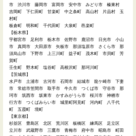
市 渋川市 藤岡市 富岡市 安中市 みどり市 榛東村
吉岡町 下仁田町 甘楽町 中之条町 高山村 片品村 玉
村町
板倉町 明和町 千代田町 大泉町 邑楽町
【栃木県】
宇都宮市 足利市 栃木市 佐野市 鹿沼市 日光市 小山
市 真岡市 大田原市 矢板市 那須塩原市 さくら市 那
須烏山市 下野市 上三川町 益子町 茂木町 市貝町 芳
賀町
壬生町 野木町 塩谷町 高根沢町 那珂川町
【茨城県】
水戸市 土浦市 古河市 石岡市 結城市 龍ケ崎市 下妻
市 常総市笠間市 取手市 牛久市 つくば市 守谷市 那
珂市 筑西市 坂東市 かすみがうら市 桜川市 神栖市
行方市 つくばみらい市 城里町阿見町 河内町 八千代
町 五霞町 境町
【東京都】
杉並区 豊島区 北区 荒川区 板橋区 練馬区 足立区
立川市 武蔵野市 三鷹市 青梅市 府中市 昭島市 町田