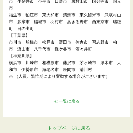
市 小金井市 小平市 日野市 東村山市 国分寺市 国立
市
福生市 狛江市 東大和市 清瀬市 東久留米市 武蔵村山
市 多摩市 稲城市 羽村市 あきる野市 西東京市 瑞穂
町 日の出町
【千葉県】
市川市 船橋市 松戸市 野田市 佐倉市 習志野市 柏
市 流山市 八千代市 鎌ケ谷市 酒々井町
【神奈川県】
横浜市 川崎市 相模原市 藤沢市 茅ヶ崎市 厚木市 大
和市 伊勢原市 海老名市 座間市 清川村
※ （人員、繁忙期により変動する場合がございます）
≪ 一覧に戻る
→トップページに戻る