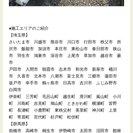
●施工エリアのご紹介
【埼玉県】
さいたま市 川越市 熊谷市 川口市 行田市 秩父市 所
沢市 飯能市 加須市 本庄市 東松山市 春日部市 狭山
市 羽生市 鴻巣市 深谷市 上尾市 草加市 越谷市 蕨
市
戸田市 入間市 朝霞市 志木市 和光市 新座市 桶川
市 久喜市 北本市 八潮市 富士見市 三郷市 蓮田市
坂戸市 幸手市 鶴ヶ島市 日高市 吉川市 ふじみ野市
白岡市
伊奈町 三芳町 毛呂山町 越生町 滑川町 嵐山町 小川
町 川島町 吉見町 鳩山町 ときがわ町 横瀬町 皆野
町 長瀞町 小鹿野町 東秩父村 美里町 神川町 上里
町 寄居町 宮代町 杉戸町 松伏町
【群馬県】
前橋市 高崎市 桐生市 伊勢崎市 太田市 沼田市 館林